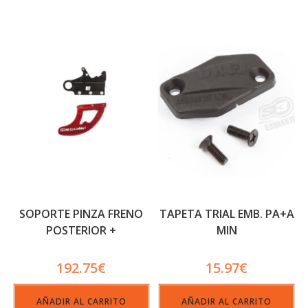
SOPORTE PINZA FRENO
TAPETA TRIAL EMB. PA+A
POSTERIOR +
MIN
PROTECTOR DE DISCO
GECO
192.75
€
15.97
€
AÑADIR AL CARRITO
AÑADIR AL CARRITO