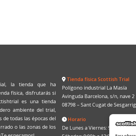
Tienda física Scottish Trial
ial, la tienda que ha
Polígono industrial La Masía
da física, disfrutarás si
Avinguda Barcelona, s/n, nave 2
tishtrial es una tienda
08798 – Sant Cugat de Sesgarri
dero ambiente del trial,
 de todas las épocas del
Horario
errado o las zonas de los
De Lunes a Viernes: 9:00h a 13:0
. ¡Te esperamos!
Para ofrece