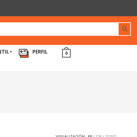
NTIL
PERFIL
0
VISUALIZACIÓN:
88
176
TODO