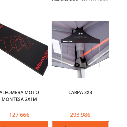
ALFOMBRA MOTO
CARPA 3X3
MONTESA 2X1M
127.66
€
293.98
€