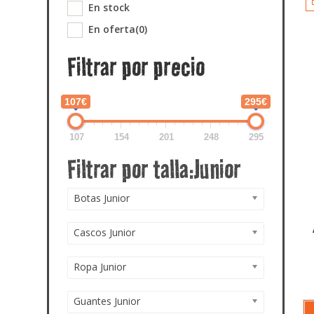
En stock
En oferta
(0)
Filtrar por precio
107€
295€
107
154
201
248
295
Botas Junior
Cascos Junior
Ropa Junior
Guantes Junior